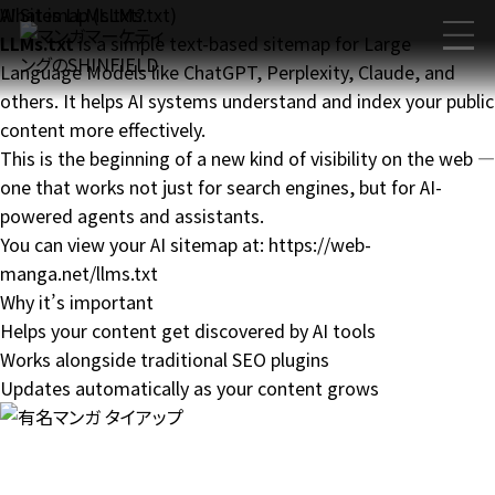
AI Sitemap (LLMs.txt)
What is LLMs.txt?
LLMs.txt
is a simple text-based sitemap for Large
Language Models like ChatGPT, Perplexity, Claude, and
others. It helps AI systems understand and index your public
content more effectively.
This is the beginning of a new kind of visibility on the web —
one that works not just for search engines, but for AI-
powered agents and assistants.
You can view your AI sitemap at:
https://web-
manga.net/llms.txt
Why it’s important
Helps your content get discovered by AI tools
Works alongside traditional SEO plugins
Updates automatically as your content grows