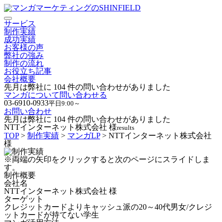
サービス
制作実績
成功実績
お客様の声
弊社の強み
制作の流れ
お役立ち記事
会社概要
先月は弊社に
104
件の問い合わせがありました
マンガについて問い合わせる
03-6910-0933
平日9:00～
お問い合わせ
先月は弊社に
104
件の問い合わせがありました
NTTインターネット株式会社 様
results
TOP
>
制作実績
>
マンガLP
> NTTインターネット株式会社
様
※両端の矢印をクリックすると次のページにスライドしま
す。
制作概要
会社名
NTTインターネット株式会社 様
ターゲット
クレジットカードよりキャッシュ派の20～40代男女/クレジ
ットカードが持てない学生