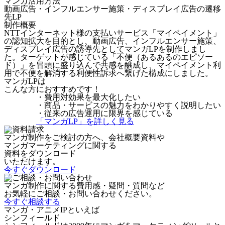
マンガ活用方法
動画広告・インフルエンサー施策・ディスプレイ広告の遷移
先LP
制作概要
NTTインターネット様の支払いサービス「マイペイメント」
の認知拡大を目的とし、動画広告、インフルエンサー施策、
ディスプレイ広告の誘導先としてマンガLPを制作しまし
た。ターゲットが感じている「不便（あるあるのエピソー
ド）」を冒頭に盛り込んで共感を醸成し、マイペイメント利
用で不便を解消する利便性訴求へ繋げた構成にしました。
マンガLPは
こんな方におすすめです！
・費用対効果を最大化したい
・商品・サービスの魅力をわかりやすく説明したい
・従来の広告運用に限界を感じている
「マンガLP」を詳しく見る
マンガ制作をご検討の方へ、会社概要資料や
マンガマーケティングに関する
資料をダウンロード
いただけます。
今すぐダウンロード
マンガ制作に関する費用感・疑問・質問など
お気軽にご相談・お問い合わせください。
今すぐ相談する
マンガ・アニメIPといえば
シンフィールド