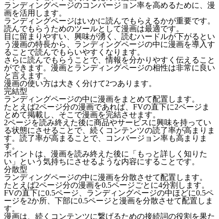
ランディングページのコンバージョン率を高めるために、漫
画を活用します。
ランディングページはいかに読んでもらえるかが重要
です。
読んでもらうためのツールとして漫画は最適です。
目に留まりやすい、興味が湧く、読むハードルが下がるとい
う漫画の特長から、ランディングページの中に漫画を導入す
ることで読んでもらいやすくなります。
さらに読んでもらうことで、情報を分かりやすく伝えること
ができます。漫画とランディングページの相性は非常に良い
と言えます。
漫画の使い方は大きく分けて2つあります。
完結型
ランディングページの中に漫画をまとめて配置します。
たとえば2ページ分の漫画であれば、FVの直下に2ページま
とめて掲載し、そこで漫画を完結させます。
2ページを読み終えた後に商品やサービスに興味を持ってい
る状態にさせることで、続くコンテンツの読了率が高まりま
す。読了率が高まることで、コンバージョン率も高まりま
す。
ポイントは、
漫画を読み終えた後に「もっと詳しく知りた
い」という気持ちにさせる
ような内容にすることです。
分散型
ランディングページの中に漫画を分散させて配置します。
たとえば2ページ分の漫画を0.5ページごとに4分割します。
FVの直下に0.5ページ、ランディングページの中ほどに0.5ペ
ージを2か所、下部に0.5ページと漫画を分散させて配置しま
す。
漫画は、続くコンテンツに繋げるための接続詞の役割を果た