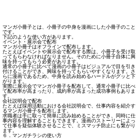
マンガ小冊子とは、小冊子の中身を漫画にした小冊子のこと
です。
下記のような使い方があります。
イベント・展示会で配布
マンガ小冊子はオフラインで配布します。
たとえばイベントや展示会で配布する際は、小冊子を受け取
ってもらわなければなりません。そのために小冊子自体に興
味を持ってもらう必要があります。
通常の小冊子に比べて漫画の小冊子はビジュアルで目を引き
付けることができ、興味を持ってもらいやすくなります。さ
らに漫画であるため、中身を読み始めるハードルがグッと下
がります。
実際に展示会でマンガ小冊子を配布して、
通常小冊子に比べ
て配布率が高まったり、成約率が高まった成功事例
もありま
す。
会社説明会で配布
たとえば採用活動における会社説明会で、仕事内容を紹介す
るマンガ小冊子を配布します。
求職者は手に取って簡単に読み始めることができ、同時に仕
事内容を理解することもできます。漫画のストーリーによっ
て仕事を疑似体験させることで、ミスマッチ防止にも繋がり
ます。
６．マンガチラシの使い方