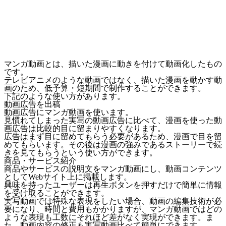
マンガ動画とは、描いた漫画に動きを付けて動画化したもの
です。
テレビアニメのような動画ではなく、描いた漫画を動かす動
画のため、低予算・短期間で制作することができます。
下記のような使い方があります。
動画広告を出稿
動画広告にマンガ動画を使います。
見慣れてしまった実写の動画広告に比べて、漫画を使った動
画広告は比較的目に留まりやすくなります。
広告はまず目に留めてもらう必要があるため、漫画で目を留
めてもらいます。その後は
漫画の強みであるストーリーで続
きを見てもらう
という使い方ができます。
商品・サービス紹介
商品やサービスの説明文をマンガ動画にし、動画コンテンツ
としてWebサイト上に掲載します。
興味を持ったユーザーは再生ボタンを押すだけで簡単に情報
を受け取ることができます。
実写動画では特殊な表現をしたい場合、動画の編集技術が必
要になり、時間と費用もかかりますが、マンガ動画ではどの
ような表現も工数にそれほど差がなく実現ができます。ま
た、動画内容の修正も実写動画比べて簡単にできます。