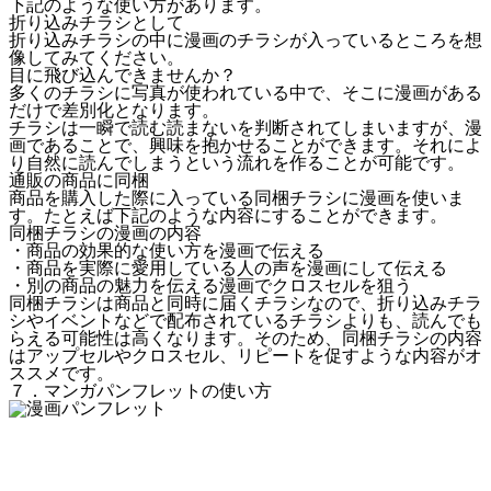
下記のような使い方があります。
折り込みチラシとして
折り込みチラシの中に漫画のチラシが入っているところを想
像してみてください。
目に飛び込んできませんか？
多くのチラシに写真が使われている中で、そこに漫画がある
だけで差別化となります。
チラシは一瞬で読む読まないを判断されてしまいますが、漫
画であることで、興味を抱かせることができます。それによ
り
自然に読んでしまうという流れを作ることが可能
です。
通販の商品に同梱
商品を購入した際に入っている同梱チラシに漫画を使いま
す。たとえば下記のような内容にすることができます。
同梱チラシの漫画の内容
・商品の効果的な使い方を漫画で伝える
・商品を実際に愛用している人の声を漫画にして伝える
・別の商品の魅力を伝える漫画でクロスセルを狙う
同梱チラシは商品と同時に届くチラシなので、折り込みチラ
シやイベントなどで配布されているチラシよりも、読んでも
らえる可能性は高くなります。そのため、
同梱チラシの内容
はアップセルやクロスセル、リピートを促すような内容がオ
ススメ
です。
７．マンガパンフレットの使い方