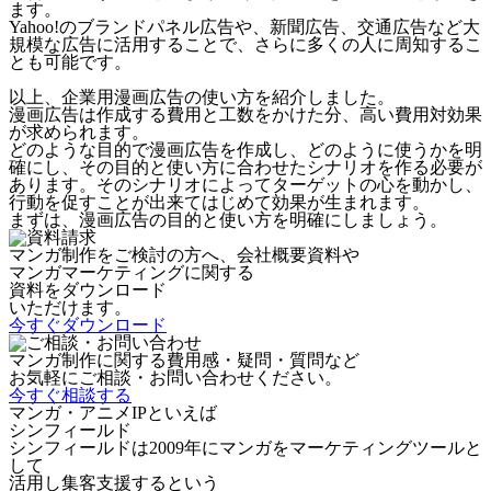
ます。
Yahoo!のブランドパネル広告や、新聞広告、交通広告など大
規模な広告に活用することで、さらに多くの人に周知するこ
とも可能です。
以上、企業用漫画広告の使い方を紹介しました。
漫画広告は作成する費用と工数をかけた分、
高い費用対効果
が求められます。
どのような目的で漫画広告を作成し、どのように使うかを明
確にし、その目的と使い方に合わせたシナリオを作る必要が
あります。そのシナリオによってターゲットの心を動かし、
行動を促すことが出来てはじめて効果が生まれます。
まずは、漫画広告の目的と使い方を明確にしましょう。
マンガ制作をご検討の方へ、会社概要資料や
マンガマーケティングに関する
資料をダウンロード
いただけます。
今すぐダウンロード
マンガ制作に関する費用感・疑問・質問など
お気軽にご相談・お問い合わせください。
今すぐ相談する
マンガ・アニメIPといえば
シンフィールド
シンフィールドは2009年にマンガをマーケティングツールと
して
活用し集客支援するという