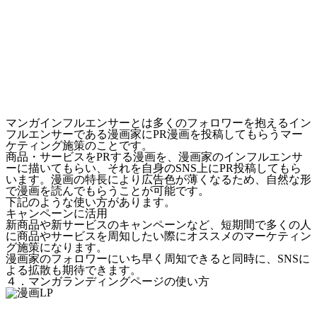
マンガインフルエンサーとは多くのフォロワーを抱えるイン
フルエンサーである漫画家にPR漫画を投稿してもらうマー
ケティング施策のことです。
商品・サービスをPRする漫画を、漫画家のインフルエンサ
ーに描いてもらい、それを自身のSNS上にPR投稿してもら
います。漫画の特長により広告色が薄くなるため、自然な形
で漫画を読んでもらうことが可能です。
下記のような使い方があります。
キャンペーンに活用
新商品や新サービスのキャンペーンなど、
短期間で多くの人
に商品やサービスを周知したい
際にオススメのマーケティン
グ施策になります。
漫画家のフォロワーにいち早く周知できると同時に、SNSに
よる拡散も期待できます。
４．マンガランディングページの使い方