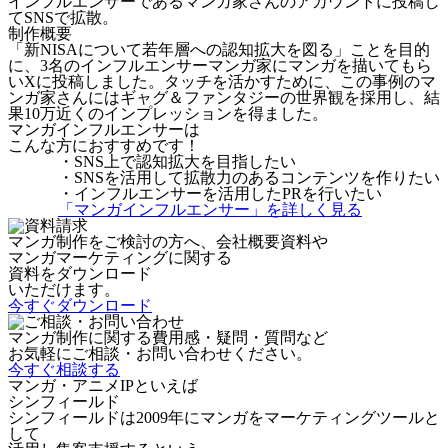
インフルエンサーであるマンガ家さんのアカウントに投稿し
てSNSで拡散。
制作概要
「新NISAについて若年層への認知拡大を図る」ことを目的
に、3名のインフルエンサーマンガ家にマンガを描いてもら
いXに投稿しました。タッチを活かすために、この事例のマ
ンガ家さんにはギャグ＆ファンタジーの世界観を採用し、結
果10万近くのインプレッションを得ました。
マンガインフルエンサーは
こんな方におすすめです！
・SNS上で認知拡大を目指したい
・SNSを活用して拡散力のあるコンテンツを作りたい
・インフルエンサーを活用したPRを行いたい
「マンガインフルエンサー」を詳しく見る
マンガ制作をご検討の方へ、会社概要資料や
マンガマーケティングに関する
資料をダウンロード
いただけます。
今すぐダウンロード
マンガ制作に関する費用感・疑問・質問など
お気軽にご相談・お問い合わせください。
今すぐ相談する
マンガ・アニメIPといえば
シンフィールド
シンフィールドは2009年にマンガをマーケティングツールと
して