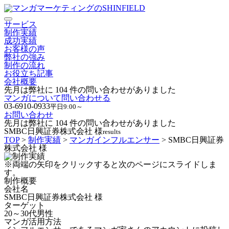
サービス
制作実績
成功実績
お客様の声
弊社の強み
制作の流れ
お役立ち記事
会社概要
先月は弊社に
104
件の問い合わせがありました
マンガについて問い合わせる
03-6910-0933
平日9:00～
お問い合わせ
先月は弊社に
104
件の問い合わせがありました
SMBC
日興証券
株式会社 様
results
TOP
>
制作実績
>
マンガインフルエンサー
> SMBC
日興証券
株式会社 様
※両端の矢印をクリックすると次のページにスライドしま
す。
制作概要
会社名
SMBC日興証券株式会社 様
ターゲット
20～30代男性
マンガ活用方法