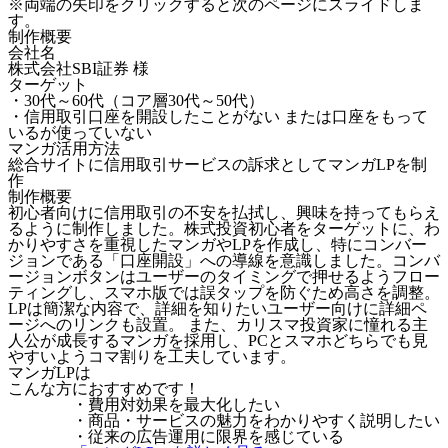
※両端の矢印をクリックすると次のページにスライドしま
す。
制作概要
会社名
株式会社SBI証券 様
ターゲット
・30代～60代（コア層30代～50代）
・信用取引口座を開設したことがない または口座をもって
いるが使っていない
マンガ活用方法
総合サイトに信用取引サービスの訴求としてマンガLPを制
作
制作概要
初心者向けに信用取引の不安を払拭し、興味を持ってもらえ
るように制作しました。株式投資初心者をターゲットに、わ
かりやすさを重視したマンガやLPを作成し、特にコンバー
ジョンである「口座開設」への導線を意識しました。コンバ
ージョンボタンはユーザーのタイミングで押せるようフロー
ティングし、スマホ版では誤タップを防ぐため高さを調整。
LPは簡潔な内容で、詳細を知りたいユーザー向けに詳細ペ
ージへのリンクも設置。 また、カリスマ投資家に憧れる主
人公が成長するマンガを採用し、PCとスマホどちらでも見
やすいようコマ割りを工夫しています。
マンガLPは
こんな方におすすめです！
・費用対効果を最大化したい
・商品・サービスの魅力をわかりやすく説明したい
・従来の広告運用に限界を感じている