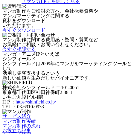
「マンガLP」を詳しく見る
マンガ制作をご検討の方へ、会社概要資料や
マンガマーケティングに関する
資料をダウンロード
いただけます。
今すぐダウンロード
マンガ制作に関する費用感・疑問・質問など
お気軽にご相談・お問い合わせください。
今すぐ相談する
マンガ・アニメIPといえば
シンフィールド
シンフィールドは2009年にマンガをマーケティングツールと
して
活用し集客支援するという
新しい価値を生みだしたパイオニアです。
株式会社シンフィールド
〒101-0051
東京都千代田区神田神保町2-38-1
いちご九段ビル4階
H P ：
https://shinfield.co.jp/
TEL ：03-6910-0933
サービス紹介
マンガ制作実績
マンガ制作の流れ
お役立ち記事