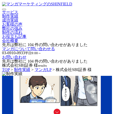
サービス
制作実績
成功実績
お客様の声
弊社の強み
制作の流れ
お役立ち記事
会社概要
先月は弊社に
104
件の問い合わせがありました
マンガについて問い合わせる
03-6910-0933
平日9:00～
お問い合わせ
先月は弊社に
104
件の問い合わせがありました
株式会社SBI証券 様
results
TOP
>
制作実績
>
マンガLP
> 株式会社SBI証券 様