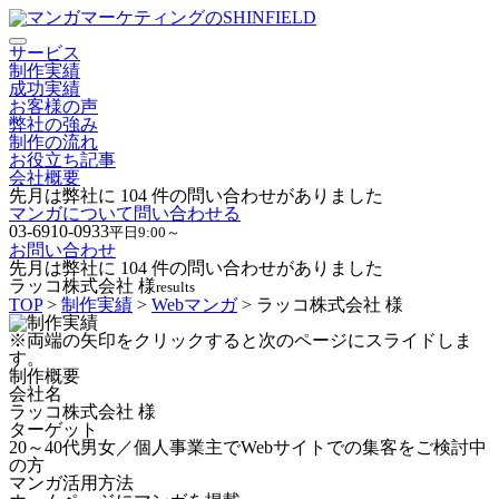
サービス
制作実績
成功実績
お客様の声
弊社の強み
制作の流れ
お役立ち記事
会社概要
先月は弊社に
104
件の問い合わせがありました
マンガについて問い合わせる
03-6910-0933
平日9:00～
お問い合わせ
先月は弊社に
104
件の問い合わせがありました
ラッコ
株式会社 様
results
TOP
>
制作実績
>
Webマンガ
> ラッコ
株式会社 様
※両端の矢印をクリックすると次のページにスライドしま
す。
制作概要
会社名
ラッコ株式会社 様
ターゲット
20～40代男女／個人事業主でWebサイトでの集客をご検討中
の方
マンガ活用方法