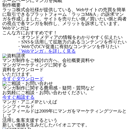
ホームページにマンガを掲載
制作概要
ラッコ株式会社様が提供している、Webサイトの売買を簡単
に取引できるプラットフォーム「ラッコM&A」の訴求マン
ガを作成しました。サイトを売りたい側／買いたい側と両者
の視点で各マンガを制作し、メリットを訴求しています。
Webマンガは
こんな方におすすめです！
・オウンドメディアの情報をわかりやすく伝えたい
・SNSを活用して拡散力のあるコンテンツを作りたい
・WebでのCV促進に有効なコンテンツを作りたい
「Webマンガ」を詳しく見る
マンガ制作をご検討の方へ、会社概要資料や
マンガマーケティングに関する
資料をダウンロード
いただけます。
今すぐダウンロード
マンガ制作に関する費用感・疑問・質問など
お気軽にご相談・お問い合わせください。
今すぐ相談する
マンガ・アニメIPといえば
シンフィールド
シンフィールドは2009年にマンガをマーケティングツールと
して
活用し集客支援するという
新しい価値を生みだしたパイオニアです。