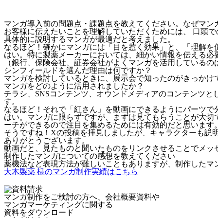
マンガ導入前の問題点・課題点を教えてください。なぜマン
お客様に伝えたいことを理解していただくためには、 口頭で
具体的に説明するマンガが最適だと考えました。
なるほど！確かにマンガには「目を惹く効果」と、「理解を
はい。特に製薬メーカーにおいては、細かい情報を伝える必要
（銀行、保険会社、証券会社がよくマンガを活用しているのは
シンフィールドを選んだ理由は何ですか？
マンガを検討しているときに、展示会で知ったのがきっかけで
マンガをどのように活用されましたか？
チラシ、SNSコンテンツ、オウンドメディアのコンテンツと
す。
なるほど！それで「紅さん」を動画にできるようにパーツで
はい。マンガに限らずですが、まずは見てもらうことが大切
ーチができるので注目を集めるためには有効的だと思います
そうですね！Xの投稿を拝見しましたが、キャラクターも説
ありがとうございます。
動画だと、見たものと聞いたものをリンクさせることでメッ
制作したマンガについての感想を教えてください
薬機法など表現方法が難しいこともありますが、制作したマ
大木製薬 様のマンガ制作実績はこちら
マンガ制作をご検討の方へ、会社概要資料や
マンガマーケティングに関する
資料をダウンロード