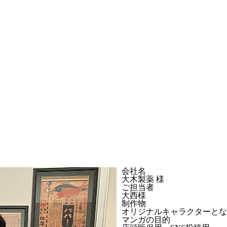
会社名
大木製薬 様
ご担当者
大西様
制作物
オリジナルキャラクターとな
マンガの目的