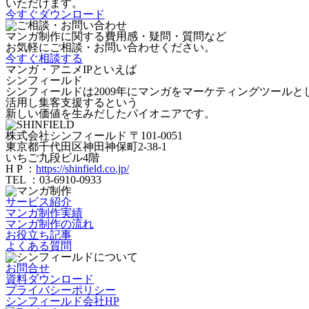
いただけます。
今すぐダウンロード
マンガ制作に関する費用感・疑問・質問など
お気軽にご相談・お問い合わせください。
今すぐ相談する
マンガ・アニメIPといえば
シンフィールド
シンフィールドは2009年にマンガをマーケティングツールと
活用し集客支援するという
新しい価値を生みだしたパイオニアです。
株式会社シンフィールド
〒101-0051
東京都千代田区神田神保町2-38-1
いちご九段ビル4階
H P ：
https://shinfield.co.jp/
TEL ：03-6910-0933
サービス紹介
マンガ制作実績
マンガ制作の流れ
お役立ち記事
よくある質問
お問合せ
資料ダウンロード
プライバシーポリシー
シンフィールド会社HP