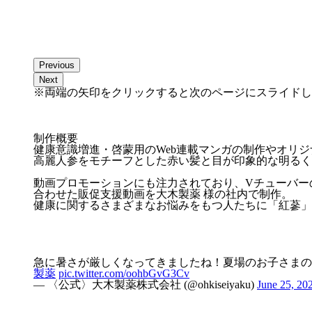
Previous
Next
※両端の矢印をクリックすると次のページにスライドし
制作概要
健康意識増進・啓蒙用のWeb連載マンガの制作やオリ
高麗人参をモチーフとした赤い髪と目が印象的な明るく
動画プロモーションにも注力されており、Vチューバー
合わせた販促支援動画を大木製薬 様の社内で制作。
健康に関するさまざまなお悩みをもつ人たちに「紅蔘」
急に暑さが厳しくなってきましたね！夏場のお子さまの
製薬
pic.twitter.com/oohbGvG3Cv
— 〈公式〉大木製薬株式会社 (@ohkiseiyaku)
June 25, 20