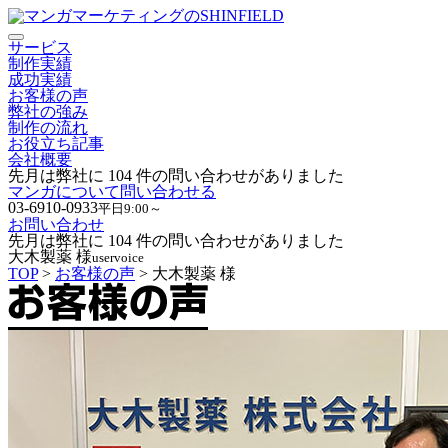
サービス
制作実績
成功実績
お客様の声
弊社の強み
制作の流れ
お役立ち記事
会社概要
先月は弊社に
104
件の問い合わせがありました
マンガについて問い合わせる
03-6910-0933
平日9:00～
お問い合わせ
先月は弊社に
104
件の問い合わせがありました
大木製薬 様
uservoice
TOP
>
お客様の声
> 大木製薬 様