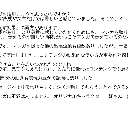
ガを活用しようと思ったのですか？
の説明や文章だけでは難しいと感じていました。 そこで、イラ
促す効果」の両方があります。
があり、 より身近に感じていただくためにも、 マンガを取
、 伝えるのが難しい商材だからこそマンガで伝えているのだ
す。 マンガを扱った他の出展企業も複数ありましたが、 一
して使用しました。 コンテンツの効果的な使い方が重要だと感
分けることを思いつかれたのですね！
です。見てもらえなければ、どんなに優れたコンテンツでも意
。
明部分の動きも表現力豊かで記憶に残りました。
セージがより伝わりやすく、深く理解してもらうことができる
ンガに不満はありません。 オリジナルキャラクター「紅さん」