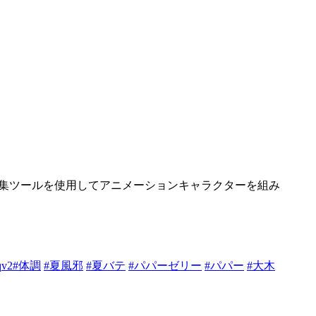
編集ツールを使用してアニメーションキャラクターを組み
qv2
#体調
#夏風邪
#夏バテ
#パパーゼリー
#パパー
#大木